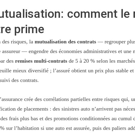
mutualisation: comment l
tre prime
 des risques, la
mutualisation des contrats
— regrouper plusi
e assureur — engendre des économies administratives et une mei
par des
remises multi-contrats
de 5 à 20 % selon les marchés 
euille mieux diversifié ; l’assuré obtient un prix plus stable e
suivi des contrats.
assurance crée des corrélations partielles entre risques qui, u
ification de placements : des sinistres auto n’arrivent pas né
se des frais plus bas et des promotions conditionnées au cumul
 % sur l’habitation si une auto est assurée, puis des paliers ad