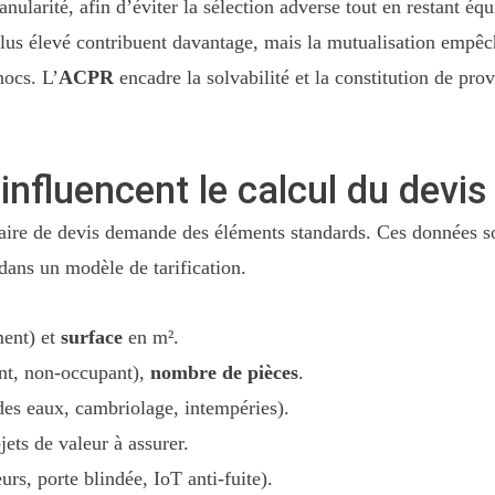
nularité, afin d’éviter la sélection adverse tout en restant éq
 plus élevé contribuent davantage, mais la mutualisation empêc
hocs. L’
ACPR
encadre la solvabilité et la constitution de prov
influencent le calcul du devis
laire de devis demande des éléments standards. Ces données son
s dans un modèle de tarification.
ent) et
surface
en m².
ant, non-occupant),
nombre de pièces
.
des eaux, cambriolage, intempéries).
jets de valeur à assurer.
urs, porte blindée, IoT anti-fuite).