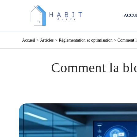
Aller
au
ACCU
contenu
Accueil
Articles
Réglementation et optimisation
Comment la 
Comment la blo