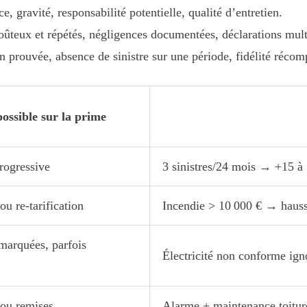
e, gravité, responsabilité potentielle, qualité d’entretien.
coûteux et répétés, négligences documentées, déclarations mult
n prouvée, absence de sinistre sur une période, fidélité récom
possible sur la prime
rogressive
3 sinistres/24 mois → +15 à
ou re-tarification
Incendie > 10 000 € → hauss
marquées, parfois
Électricité non conforme ign
 ou remises
Alarme + maintenance toitu