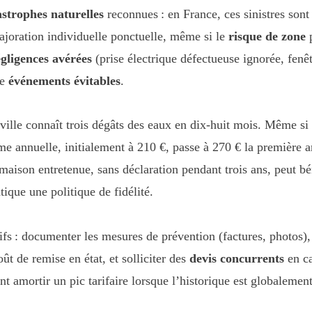
astrophes naturelles
reconnues : en France, ces sinistres sont
ajoration individuelle ponctuelle, même si le
risque de zone
p
gligences avérées
(prise électrique défectueuse ignorée, fenê
me
événements évitables
.
ille connaît trois dégâts des eaux en dix-huit mois. Même si 
me annuelle, initialement à 210 €, passe à 270 € la première 
 maison entretenue, sans déclaration pendant trois ans, peut b
tique une politique de fidélité.
ifs : documenter les mesures de prévention (factures, photos), a
ût de remise en état, et solliciter des
devis concurrents
en ca
 amortir un pic tarifaire lorsque l’historique est globalement