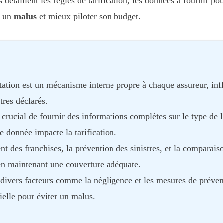
détaillent les règles de tarification, les données à fournir pou
r un
malus
et mieux piloter son budget.
ation est un mécanisme interne propre à chaque assureur, infl
tres déclarés.
t crucial de fournir des informations complètes sur le type de 
e donnée impacte la tarification.
ent des franchises, la prévention des sinistres, et la comparai
 en maintenant une couverture adéquate.
divers facteurs comme la négligence et les mesures de préven
ielle pour éviter un malus.