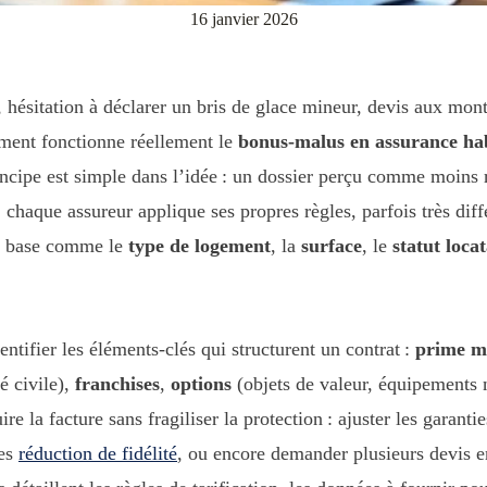
16 janvier 2026
 hésitation à déclarer un bris de glace mineur, devis aux mo
ment fonctionne réellement le
bonus-malus en assurance hab
principe est simple dans l’idée : un dossier perçu comme moins
 chaque assureur applique ses propres règles, parfois très dif
de base comme le
type de logement
, la
surface
, le
statut loca
ntifier les éléments-clés qui structurent un contrat :
prime me
é civile),
franchises
,
options
(objets de valeur, équipements 
ire la facture sans fragiliser la protection : ajuster les garan
les
réduction de fidélité
, ou encore demander plusieurs devis en 