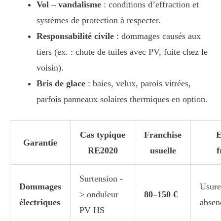
Vol – vandalisme
: conditions d’effraction et
systèmes de protection à respecter.
Responsabilité civile
: dommages causés aux
tiers (ex. : chute de tuiles avec PV, fuite chez le
voisin).
Bris de glace
: baies, velux, parois vitrées,
parfois panneaux solaires thermiques en option.
Cas typique
Franchise
E
Garantie
RE2020
usuelle
f
Surtension -
Dommages
Usure
> onduleur
80–150 €
électriques
absen
PV HS