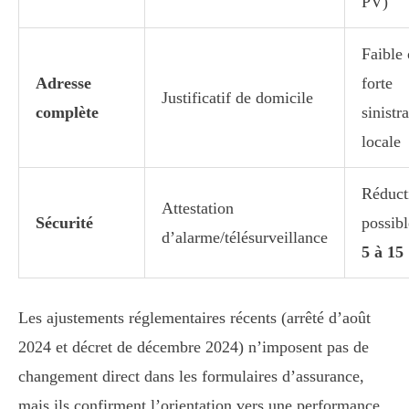
PV)
Faible
Adresse
forte
Justificatif de domicile
complète
sinistra
locale
Réduct
Attestation
Sécurité
possibl
d’alarme/télésurveillance
5 à 15
Les ajustements réglementaires récents (arrêté d’août
2024 et décret de décembre 2024) n’imposent pas de
changement direct dans les formulaires d’assurance,
mais ils confirment l’orientation vers une performance