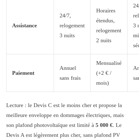
24
Horaires
24/7,
re
étendus,
Assistance
relogement
3 
relogement
3 nuits
mi
2 nuits
sé
Mensualisé
Annuel
An
Paiement
(+2 € /
sans frais
sa
mois)
Lecture : le Devis C est le moins cher et propose la
meilleure enveloppe en dommages électriques, mais
son plafond photovoltaïque est limité à
5 000 €
. Le
Devis A est légèrement plus cher, sans plafond PV