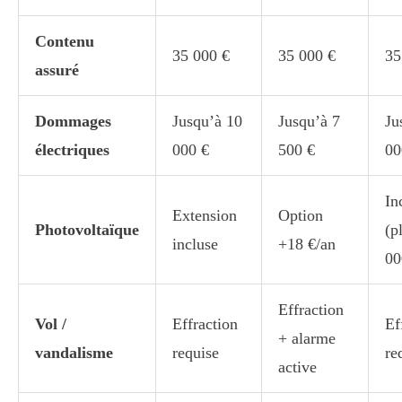
Contenu
35 000 €
35 000 €
35
assuré
Dommages
Jusqu’à 10
Jusqu’à 7
Ju
électriques
000 €
500 €
00
In
Extension
Option
Photovoltaïque
(p
incluse
+18 €/an
00
Effraction
Vol /
Effraction
Ef
+ alarme
vandalisme
requise
re
active