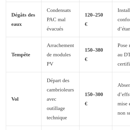
Condensats
Instal
Dégâts des
120–250
PAC mal
confo
eaux
€
évacués
d’éta
Arrachement
Pose 
150–380
Tempête
de modules
au DT
€
PV
certif
Départ des
Abse
cambrioleurs
150–300
d’effr
Vol
avec
€
mise 
outillage
non s
technique