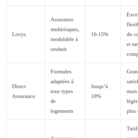
Exce
Assurance
flexi
multirisques,
Lovys
10-15%
du co
modulable à
et tar
souhait
compé
Formules
Gran
adaptées à
satis
Direct
Jusqu’à
tous types
mais
Assurance
10%
de
légè
logements
plus 
Tarif