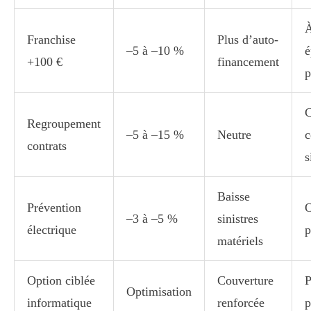
À
Franchise
Plus d’auto-
–5 à –10 %
é
+100 €
financement
p
C
Regroupement
–5 à –15 %
Neutre
c
contrats
s
Baisse
Prévention
O
–3 à –5 %
sinistres
électrique
p
matériels
Option ciblée
Couverture
P
Optimisation
informatique
renforcée
p