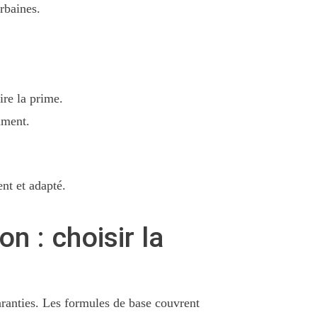
urbaines.
ire la prime.
mment.
ent et adapté.
n : choisir la
ranties. Les formules de base couvrent