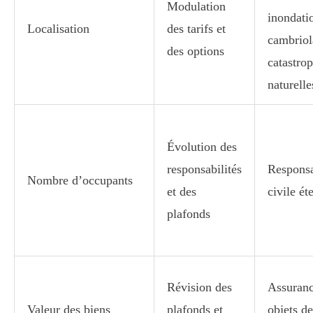
Modulation
inondati
Localisation
des tarifs et
cambriol
des options
catastro
naturelle
Évolution des
responsabilités
Responsa
Nombre d’occupants
et des
civile ét
plafonds
Révision des
Assuranc
Valeur des biens
plafonds et
objets de